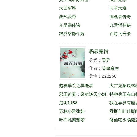
大国军垦
司掌天道
战气凌霄
御魂者传奇
九星霸体诀
九天斩神诀
跟乔爷撒个娇
百炼飞升录
杨辰秦惜
分类：
灵异
作者：
笑傲余生
关注：228260
超神学院之异能者
太古龙象诀林
邪王追妻：废材逆天小姐
特种兵王在山
启明1158
英
我在异界有座
万林小雅张娃
乔斯年叶佳期
叶不凡秦楚楚
么名字
修仙狂少杨毅