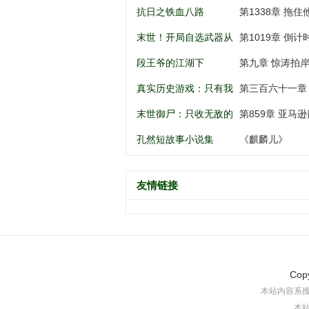
南锣鼓巷开始
谁动谁死
抗日之铁血八路
第1338章 拖住
末世！开局自选武器从
第1019章 倒
黑道到军阀
段王爷的江湖下
第九章 惊涛拍
真实历史游戏：只有我
第三百六十一章
知道剧情
末世御尸：只收无敌的
第859章 亚马逊
异种丧尸
孔然短故事小说集
《麒麟儿》
友情链接
Cop
本站内容系
本