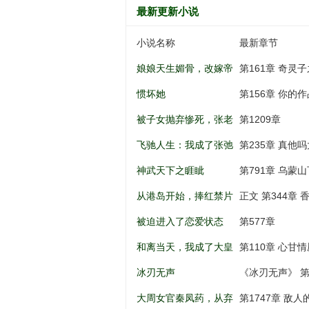
最新更新小说
小说名称
最新章节
娘娘天生媚骨，改嫁帝
第161章 奇灵
王一夜孕吐
惯坏她
第156章 你的
被子女抛弃惨死，张老
第1209章
太重生八零
飞驰人生：我成了张弛
第235章 真他吗大啊.
亲弟弟
神武天下之睚眦
第791章 乌蒙山
从港岛开始，捧红禁片
正文 第344章
女神
被迫进入了恋爱状态
第577章
和离当天，我成了大皇
第110章 心甘情
子的掌上娇
冰刃无声
《冰刃无声》 第
大周女官秦凤药，从弃
第1747章 敌