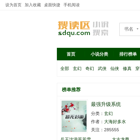
设为首页
加入收藏
桌面快捷
手机阅读
书名
作者
首页
小说分类
排行榜单
全部
玄幻
奇幻
武侠
仙侠
修真
穿
榜单推荐
最强升级系统
分类：
玄幻
作者：
大海好多水
关注：285555
兵王沈浪苏若雪
太古龙尊