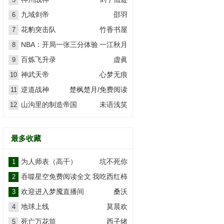
九域剑帝
邵羽
6
花豹突击队
竹香书屋
7
NBA：开局一张三分体验
一江秋月
8
卡
百炼飞升录
虚眞
9
神武天帝
心梦无痕
10
逆道战神
楚枫楚月/免费阅读
11
山沟里的制造帝国
未语浅笑
12
最多收藏
为人师表（高干）
坑不死你
1
吞噬星空免费阅读全文
我吃西红柿
2
欢迎进入梦魇直播间
桑沃
3
地球上线
莫晨欢
4
死亡万花筒
西子绪
5