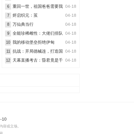
丧尸
重回一世，祖国爸爸需要我
04-18
6
烬启织元：茧
04-18
7
万仙典当行
04-18
8
全能珍稀雌性：大佬们排队
04-18
9
想嫁她
我的移动堡垒拒绝伊甸
04-18
10
抗战：开局德械连，打造国
04-18
11
之劲旅
天幕直播考古：昏君竟是千
04-18
12
古一帝
-10
内容或立场。
容。