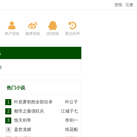
登陆
注册
用户登陆
微博登陆
QQ登陆
看过的书
说
他
热门小说
叶辰萧初然全部目录
叶公子
1
都市之最强狂兵
江城子七
2
惊天剑帝
帝剑一
3
盖世龙婿
纸花船
4