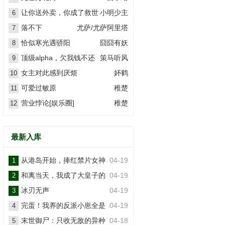
让你送外卖，你成了救世
小明少主
6
主？
落不下
尤萨/尤萨阿里塔
7
恰似寒光遇骄阳
囧囧有妖
8
顶级alpha，欠我钱不还
策马听风
9
女主对此感到厌烦
妚鹤
10
可爱过敏原
稚楚
11
营业悖论[娱乐圈]
稚楚
12
最新入库
从港岛开始，捧红禁片女神
04-19
1
和离当天，我成了大皇子的
04-19
2
掌上娇
冰刃无声
04-19
3
完蛋！我养的反派小崽全是
04-19
4
大佬
末世御尸：只收无敌的异种
04-18
5