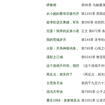
儿到权利巅
绣春闺
第96章 为她量
从小媳妇要传宗接代开
第1241章 西
始
挺孕肚进京离婚，军长
第390章 你把
低头轻声哄
完蛋！我养的反派小崽
正文 第672章 
全是大佬
我的莞城岁月
第144章 龙爷
火影：开局神级词条，
第765章 心痕之
忍界破大防
谍影之江城
第0242章 教
这个游戏不对劲，我挖
《这个游戏不对
矿成神！
打劫，天意百战
再近点，就失控了
《再近点，就失
太荒吞天诀
第四千九百六十
混沌天帝诀
第7955章 公
重生1958：发家致富从
第1551章 让