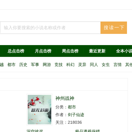
总点击榜
月点击榜
周点击榜
最近更新
全本小
越
都市
历史
军事
网游
竞技
科幻
灵异
同人
女生
言情
其
神州战神
分类：
都市
作者：
剑子仙迹
关注：218036
深空彼岸
极品透视保镖