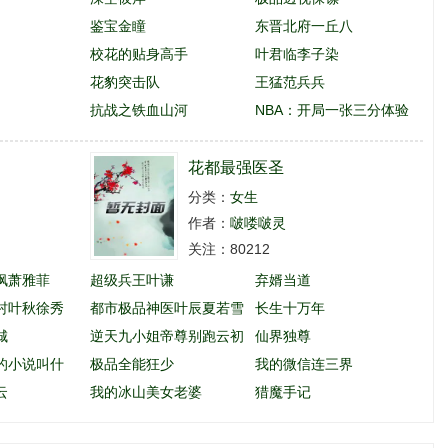
鉴宝金瞳
东晋北府一丘八
校花的贴身高手
叶君临李子染
花豹突击队
王猛范兵兵
抗战之铁血山河
NBA：开局一张三分体验
卡
花都最强医圣
分类：
女生
作者：
啵喽啵灵
关注：80212
枫萧雅菲
超级兵王叶谦
弃婿当道
村叶秋徐秀
都市极品神医叶辰夏若雪
长生十万年
城
孙怡
逆天九小姐帝尊别跑云初
仙界独尊
的小说叫什
玖
极品全能狂少
我的微信连三界
云
我的冰山美女老婆
猎魔手记