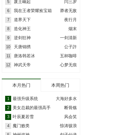
废土崛起
闫三岁
5
我在王者荣耀捡宝箱
莽者无敌
6
道界天下
夜行月
7
造化神王
烟末
8
逆剑狂神
一剑清新
9
天唐锦绣
公子許
10
唐洛韩若冰
五杯咖啡
11
神武天帝
心梦无痕
12
本月热门
本周热门
最强升级系统
大海好多水
1
美女总裁的最强高手
断骨殇
2
叶辰夏若雪
风会笑
3
魔门败类
惊涛骇浪
4
神州战神
剑子仙迹
5