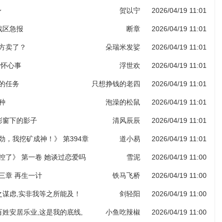
身
贺以宁
2026/04/19 11:01
部战区急报
断章
2026/04/19 11:01
药方卖了？
朵瑞米发娑
2026/04/19 11:01
各怀心事
浮世欢
2026/04/19 11:01
给的任务
只想挣钱的老四
2026/04/19 11:01
种
泡澡的松鼠
2026/04/19 11:01
堂彩窗下的影子
清风辰辰
2026/04/19 11:01
劲，我挖矿成神！》 第394章
道小易
2026/04/19 11:01
图录（第六更！）
控了》 第一卷 她谈过恋爱吗
雪泥
2026/04/19 11:00
三章 再生一计
铁马飞桥
2026/04/19 11:00
子之谋虑,实非我等之所能及！
剑轻阳
2026/04/19 11:00
老百姓安居乐业,这是我的底线,
小鱼吃辣椒
2026/04/19 11:00