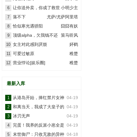
让你送外卖，你成了救世
小明少主
6
主？
落不下
尤萨/尤萨阿里塔
7
恰似寒光遇骄阳
囧囧有妖
8
顶级alpha，欠我钱不还
策马听风
9
女主对此感到厌烦
妚鹤
10
可爱过敏原
稚楚
11
营业悖论[娱乐圈]
稚楚
12
最新入库
从港岛开始，捧红禁片女神
04-19
1
和离当天，我成了大皇子的
04-19
2
掌上娇
冰刃无声
04-19
3
完蛋！我养的反派小崽全是
04-19
4
大佬
末世御尸：只收无敌的异种
04-18
5