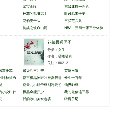
鉴宝金瞳
东晋北府一丘八
校花的贴身高手
叶君临李子染
花豹突击队
王猛范兵兵
抗战之铁血山河
NBA：开局一张三分体验
卡
花都最强医圣
分类：
女生
作者：
啵喽啵灵
关注：80212
枫萧雅菲
超级兵王叶谦
弃婿当道
村叶秋徐秀
都市极品神医叶辰夏若雪
长生十万年
城
孙怡
逆天九小姐帝尊别跑云初
仙界独尊
的小说叫什
玖
极品全能狂少
我的微信连三界
云
我的冰山美女老婆
猎魔手记