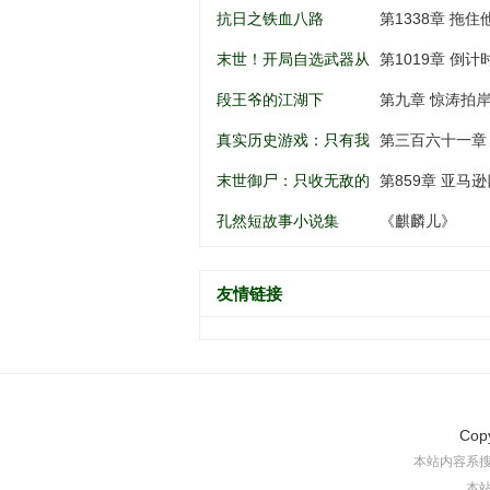
南锣鼓巷开始
谁动谁死
抗日之铁血八路
第1338章 拖住
末世！开局自选武器从
第1019章 倒
黑道到军阀
段王爷的江湖下
第九章 惊涛拍
真实历史游戏：只有我
第三百六十一章
知道剧情
末世御尸：只收无敌的
第859章 亚马逊
异种丧尸
孔然短故事小说集
《麒麟儿》
友情链接
Cop
本站内容系
本