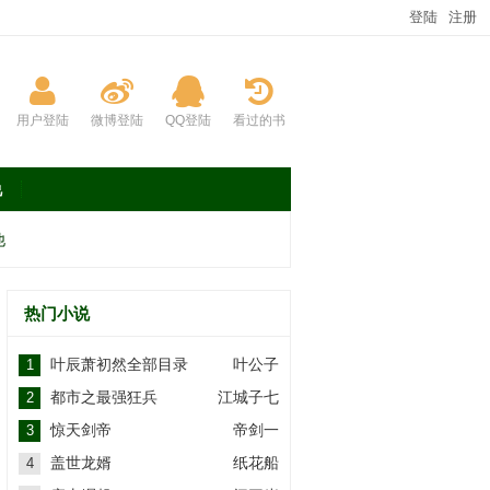
登陆
注册
用户登陆
微博登陆
QQ登陆
看过的书
说
他
热门小说
叶辰萧初然全部目录
叶公子
1
都市之最强狂兵
江城子七
2
惊天剑帝
帝剑一
3
盖世龙婿
纸花船
4