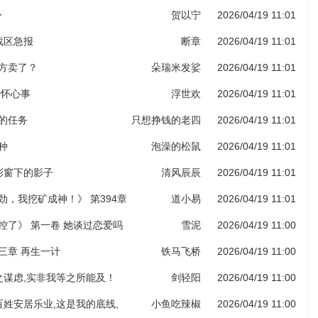
身
贺以宁
2026/04/19 11:01
部战区急报
断章
2026/04/19 11:01
药方卖了？
朵瑞米发娑
2026/04/19 11:01
各怀心事
浮世欢
2026/04/19 11:01
给的任务
只想挣钱的老四
2026/04/19 11:01
种
泡澡的松鼠
2026/04/19 11:01
堂彩窗下的影子
清风辰辰
2026/04/19 11:01
劲，我挖矿成神！》 第394章
道小易
2026/04/19 11:01
图录（第六更！）
控了》 第一卷 她谈过恋爱吗
雪泥
2026/04/19 11:00
三章 再生一计
铁马飞桥
2026/04/19 11:00
子之谋虑,实非我等之所能及！
剑轻阳
2026/04/19 11:00
老百姓安居乐业,这是我的底线,
小鱼吃辣椒
2026/04/19 11:00