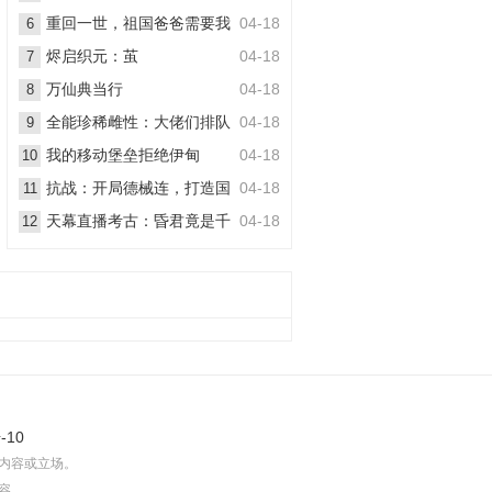
丧尸
重回一世，祖国爸爸需要我
04-18
6
烬启织元：茧
04-18
7
万仙典当行
04-18
8
全能珍稀雌性：大佬们排队
04-18
9
想嫁她
我的移动堡垒拒绝伊甸
04-18
10
抗战：开局德械连，打造国
04-18
11
之劲旅
天幕直播考古：昏君竟是千
04-18
12
古一帝
-10
内容或立场。
容。