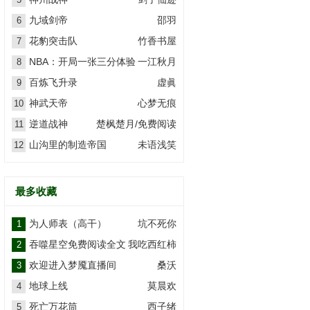
九域剑帝
邵羽
6
花豹突击队
竹香书屋
7
NBA：开局一张三分体验
一江秋月
8
卡
百炼飞升录
虚眞
9
神武天帝
心梦无痕
10
逆道战神
楚枫楚月/免费阅读
11
山沟里的制造帝国
未语浅笑
12
最多收藏
为人师表（高干）
坑不死你
1
吞噬星空免费阅读全文
我吃西红柿
2
欢迎进入梦魇直播间
桑沃
3
地球上线
莫晨欢
4
死亡万花筒
西子绪
5