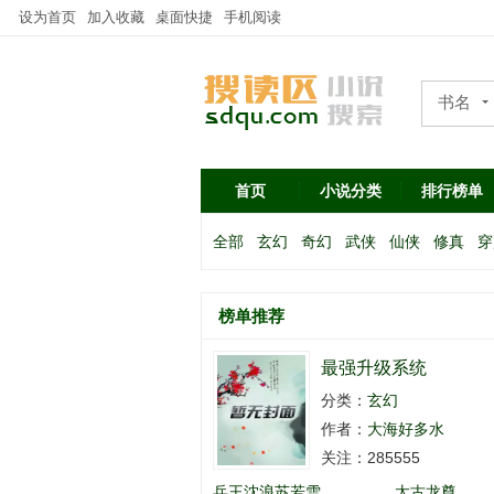
设为首页
加入收藏
桌面快捷
手机阅读
书名
作者
首页
小说分类
排行榜单
全部
玄幻
奇幻
武侠
仙侠
修真
穿
榜单推荐
最强升级系统
分类：
玄幻
作者：
大海好多水
关注：285555
兵王沈浪苏若雪
太古龙尊