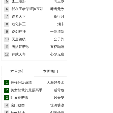
废土崛起
闫三岁
5
我在王者荣耀捡宝箱
莽者无敌
6
道界天下
夜行月
7
造化神王
烟末
8
逆剑狂神
一剑清新
9
天唐锦绣
公子許
10
唐洛韩若冰
五杯咖啡
11
神武天帝
心梦无痕
12
本月热门
本周热门
最强升级系统
大海好多水
1
美女总裁的最强高手
断骨殇
2
叶辰夏若雪
风会笑
3
魔门败类
惊涛骇浪
4
神州战神
剑子仙迹
5