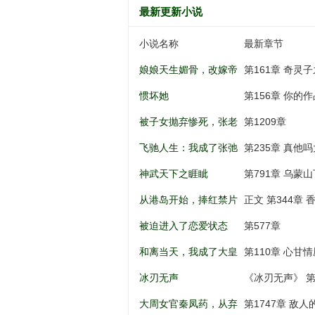
最新更新小说
小说名称
最新章节
娘娘天生媚骨，改嫁帝
第161章 奇灵
王一夜孕吐
惯坏她
第156章 你的
被子女抛弃惨死，张老
第1209章
太重生八零
飞驰人生：我成了张弛
第235章 真他吗大啊.
亲弟弟
神武天下之睚眦
第791章 乌蒙山
从港岛开始，捧红禁片
正文 第344章
女神
被迫进入了恋爱状态
第577章
和离当天，我成了大皇
第110章 心甘情
子的掌上娇
冰刃无声
《冰刃无声》 第
大周女官秦凤药，从弃
第1747章 敌