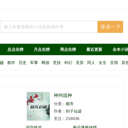
总点击榜
月点击榜
周点击榜
最近更新
全本小
越
都市
历史
军事
网游
竞技
科幻
灵异
同人
女生
言情
其
神州战神
分类：
都市
作者：
剑子仙迹
关注：218036
深空彼岸
极品透视保镖