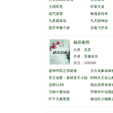
大国军垦
司掌天道
战气凌霄
御魂者传奇
九星霸体诀
九天斩神诀
跟乔爷撒个娇
百炼飞升录
杨辰秦惜
分类：
灵异
作者：
笑傲余生
关注：228260
超神学院之异能者
太古龙象诀林
邪王追妻：废材逆天小姐
特种兵王在山
启明1158
英
我在异界有座
万林小雅张娃
乔斯年叶佳期
叶不凡秦楚楚
么名字
修仙狂少杨毅