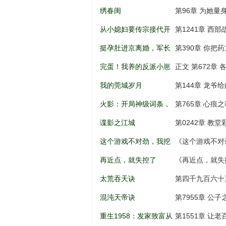
儿到权利巅
绣春闺
第96章 为她量
从小媳妇要传宗接代开
第1241章 西
始
挺孕肚进京离婚，军长
第390章 你把
低头轻声哄
完蛋！我养的反派小崽
正文 第672章 
全是大佬
我的莞城岁月
第144章 龙爷
火影：开局神级词条，
第765章 心痕之
忍界破大防
谍影之江城
第0242章 教
这个游戏不对劲，我挖
《这个游戏不对
矿成神！
打劫，天意百战
再近点，就失控了
《再近点，就失
太荒吞天诀
第四千九百六十
混沌天帝诀
第7955章 公
重生1958：发家致富从
第1551章 让